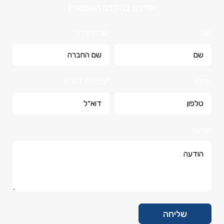
אליכם בהקדם האפשרי!
שם
שם החברה
טלפון
*כתובת דוא׳׳ל
הודעה
שליחה