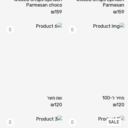
Parmesan choco
Parmesan
₪
159
₪
159
shlist
Add wishlist
מחיר ל-100
שם מוצר
₪
120
₪
120
shlist
Add wishlist
SALE