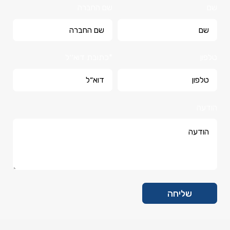
שם
שם החברה
טלפון
*כתובת דוא׳׳ל
הודעה
שליחה