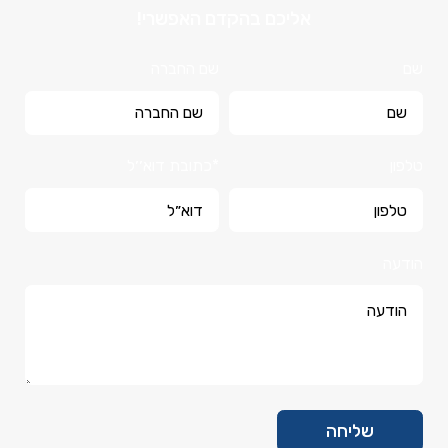
אליכם בהקדם האפשרי!
שם
שם החברה
טלפון
*כתובת דוא׳׳ל
הודעה
שליחה