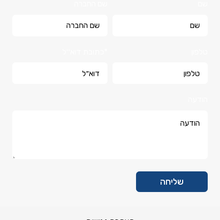
שם
שם החברה
טלפון
*כתובת דוא׳׳ל
הודעה
שליחה