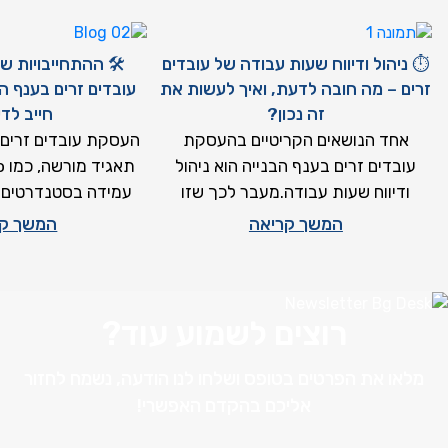
⏱ ניהול ודיווח שעות עבודה של עובדים
🛠 ההתחייבויות ש
זרים – מה חובה לדעת, ואיך לעשות את
עובדים זרים בענף ה
זה נכון?
חייב לד
אחד הנושאים הקריטיים בהעסקת
העסקת עובדים זרים 
עובדים זרים בענף הבנייה הוא ניהול
ודיווח שעות עבודה.מעבר לכך שזו
עמידה בסטנדרטים ב
דרישה חוקית – מדובר גם
שעות, מגורים ובי
המשך קריאה
המשך קר
רוצים לשמוע עוד?
מלאו את הפרטים בטופס ושלחו לנו הודעה, נשמח לחזור
אליכם בהקדם האפשרי!